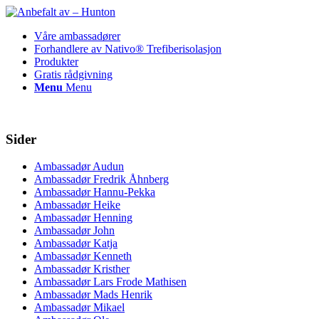
Våre ambassadører
Forhandlere av Nativo® Trefiberisolasjon
Produkter
Gratis rådgivning
Menu
Menu
Sider
Ambassadør Audun
Ambassadør Fredrik Åhnberg
Ambassadør Hannu-Pekka
Ambassadør Heike
Ambassadør Henning
Ambassadør John
Ambassadør Katja
Ambassadør Kenneth
Ambassadør Kristher
Ambassadør Lars Frode Mathisen
Ambassadør Mads Henrik
Ambassadør Mikael