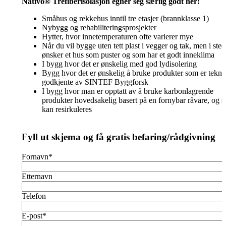
Nativo® Trefiberisolasjon egner seg særlig godt her:
Småhus og rekkehus inntil tre etasjer (brannklasse 1)
Nybygg og rehabiliteringsprosjekter
Hytter, hvor innetemperaturen ofte varierer mye
Når du vil bygge uten tett plast i vegger og tak, men i sted
ønsker et hus som puster og som har et godt inneklima
I bygg hvor det er ønskelig med god lydisolering
Bygg hvor det er ønskelig å bruke produkter som er tekni
godkjente av SINTEF Byggforsk
I bygg hvor man er opptatt av å bruke karbonlagrende
produkter hovedsakelig basert på en fornybar råvare, og 
kan resirkuleres
Fyll ut skjema og få gratis befaring/rådgivning
Fornavn
*
Etternavn
Telefon
E-post
*