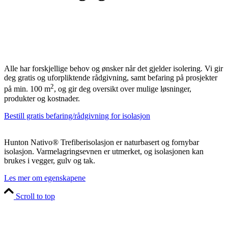
Alle har forskjellige behov og ønsker når det gjelder isolering. Vi gir
deg gratis og uforpliktende rådgivning, samt befaring på prosjekter
2
på min. 100 m
, og gir deg oversikt over mulige løsninger,
produkter og kostnader.
Bestill gratis befaring/rådgivning for isolasjon
Hunton Nativo® Trefiberisolasjon er naturbasert og fornybar
isolasjon. Varmelagringsevnen er utmerket, og isolasjonen kan
brukes i vegger, gulv og tak.
Les mer om egenskapene
Scroll to top