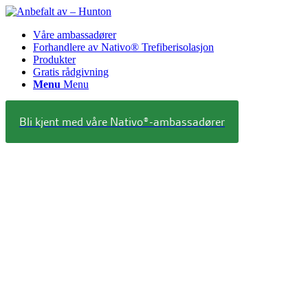
Våre ambassadører
Forhandlere av Nativo® Trefiberisolasjon
Produkter
Gratis rådgivning
Menu
Menu
Våre ambassadører
Bli kjent med våre Nativo®-ambassadører