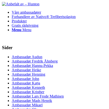
Våre ambassadører
Forhandlere av Nativo® Trefiberisolasjon
Produkter
Gratis rådgivning
Menu
Menu
Sider
Ambassadør Audun
Ambassadør Fredrik Åhnberg
Ambassadør Hannu-Pekka
Ambassadør Heike
Ambassadør Henning
Ambassadør John
Ambassadør Katja
Ambassadør Kenneth
Ambassadør Kristher
Ambassadør Lars Frode Mathisen
Ambassadør Mads Henrik
Ambassadør Mikael