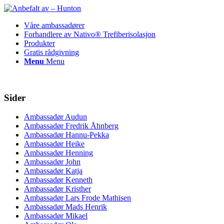
Våre ambassadører
Forhandlere av Nativo® Trefiberisolasjon
Produkter
Gratis rådgivning
Menu
Menu
Sider
Ambassadør Audun
Ambassadør Fredrik Åhnberg
Ambassadør Hannu-Pekka
Ambassadør Heike
Ambassadør Henning
Ambassadør John
Ambassadør Katja
Ambassadør Kenneth
Ambassadør Kristher
Ambassadør Lars Frode Mathisen
Ambassadør Mads Henrik
Ambassadør Mikael